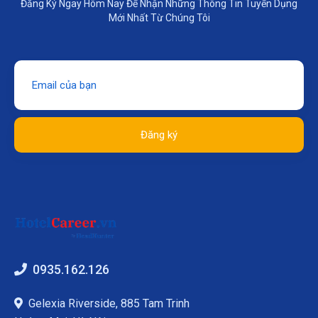
Đăng Ký Ngay Hôm Nay Để Nhận Những Thông Tin Tuyển Dụng
Mới Nhất Từ Chúng Tôi
Đăng ký
0935.162.126
Gelexia Riverside, 885 Tam Trinh