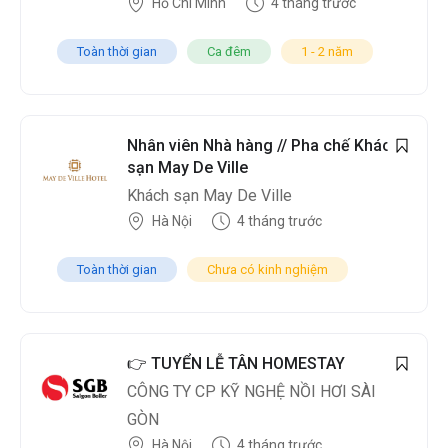
Hồ Chí Minh
4 tháng trước
Toàn thời gian
Ca đêm
1 - 2 năm
Nhân viên Nhà hàng // Pha chế Khách
sạn May De Ville
Khách sạn May De Ville
Hà Nội
4 tháng trước
Toàn thời gian
Chưa có kinh nghiệm
👉 TUYỂN LỄ TÂN HOMESTAY
CÔNG TY CP KỸ NGHỆ NỒI HƠI SÀI
GÒN
Hà Nội
4 tháng trước