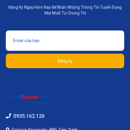
Đăng Ký Ngay Hôm Nay Để Nhận Những Thông Tin Tuyển Dụng
Mới Nhất Từ Chúng Tôi
Đăng ký
0935.162.126
Gelexia Riverside, 885 Tam Trinh